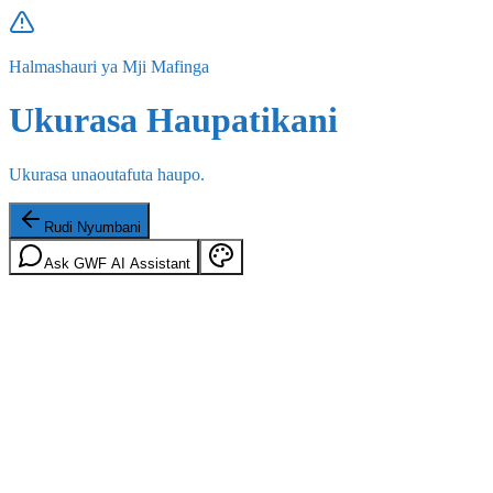
Halmashauri ya Mji Mafinga
Ukurasa Haupatikani
Ukurasa unaoutafuta haupo.
Rudi Nyumbani
Ask GWF AI Assistant