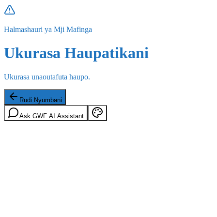
Halmashauri ya Mji Mafinga
Ukurasa Haupatikani
Ukurasa unaoutafuta haupo.
Rudi Nyumbani
Ask GWF AI Assistant